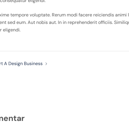
 consequatur eligendi.
ime tempore voluptate. Rerum modi facere reiciendis animi l
nt sed eum. Aut nobis aut. In in reprehenderit officiis. Simili
 eligendi.
rt A Design Business
mentar