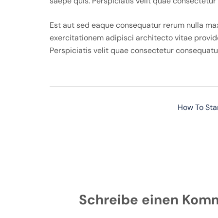
saepe quis. Perspiciatis velit quae consectetur
Est aut sed eaque consequatur rerum nulla max
exercitationem adipisci architecto vitae provide
Perspiciatis velit quae consectetur consequatur
Beitragsnavigation
How To Sta
Schreibe einen Kom