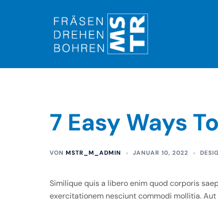
Zum
Inhalt
springen
7 Easy Ways T
VON
MSTR_M_ADMIN
JANUAR 10, 2022
DESI
Similique quis a libero enim quod corporis saep
exercitationem nesciunt commodi mollitia. Aut 