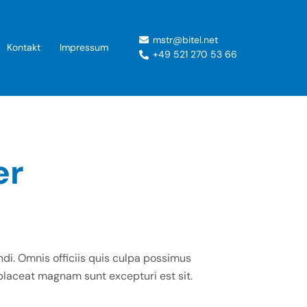
mstr@bitel.net
Kontakt
Impressum
+49 521 270 53 66
er
ndi. Omnis officiis quis culpa possimus
placeat magnam sunt excepturi est sit.